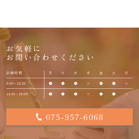
お気軽に
お問い合わせください
診療時間
月
火
水
木
金
土
日
9:30〜12:30
●
●
●
×
●
●
×
14:30～19:00
●
●
●
×
●
●
×
075-957-6068